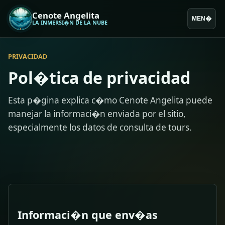
Cenote Angelita
MEN�
LA INMERSI�N DE LA NUBE
PRIVACIDAD
Pol�tica de privacidad
Esta p�gina explica c�mo Cenote Angelita puede
manejar la informaci�n enviada por el sitio,
especialmente los datos de consulta de tours.
Informaci�n que env�as